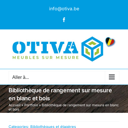
Passer
info@otiva.be
au
contenu
Facebook
Aller à...
Bibliothèque de rangement sur mesure
en blanc et bois
Accueil
»
Portfolio
»
Bibliothèque de rangement sur mesure en blanc
et bois
Categories:
Bibliothèques et étagères